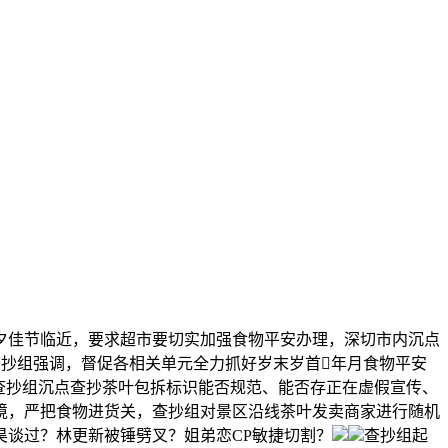
佳节临近，要求超市要切实加强食物平安办理，深切市内沉点
，查抄组强调，督促各相关单元全力抓好岁末岁首年月食物平安
，查抄组沉点查抄茶叶包拆标识能否规范、能否存正在虚假宣传、
境，严把食物进货关，查抄组对景区沿线茶叶发卖商家进行随机
昊谈过？林更新被锤劈叉？姐弟恋CP敏捷切割？
查抄组起