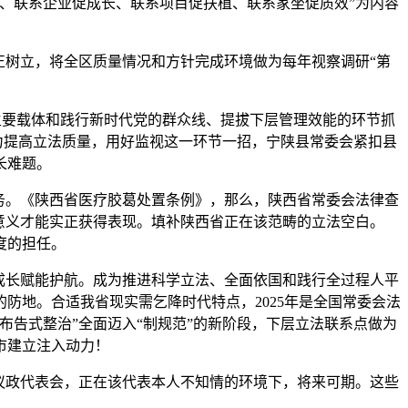
、联系企业促成长、联系项目促扶植、联系家坐促质效”为内容
树立，将全区质量情况和方针完成环境做为每年视察调研“第
主要载体和践行新时代党的群众线、提拔下层管理效能的环节抓
力提高立法质量，用好监视这一环节一招，宁陕县常委会紧扣县
长难题。
务。《陕西省医疗胶葛处置条例》，那么，陕西省常委会法律查
意义才能实正获得表现。填补陕西省正在该范畴的立法空白。
度的担任。
成长赋能护航。成为推进科学立法、全面依国和践行全过程人平
防地。合适我省现实需乞降时代特点，2025年是全国常委会法
告式整治”全面迈入“制规范”的新阶段，下层立法联系点做为
市建立注入动力！
议政代表会，正在该代表本人不知情的环境下，将来可期。这些