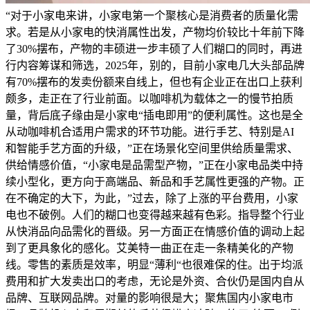
“对于小家电来讲，小家电第一个聚核心是消费者的质量化需
求。若是从小家电的快消属性出发，产物均价较比十年前下降
了30%摆布，产物的丰硕进一步丰硕了人们糊口的同时，再进
行内容筹谋和筛选，2025年，别的，目前小家电几大头部品牌
有70%摆布的发卖份额来自线上，但也有企业正在出口上获利
颇多，走正在了行业前面。以咖啡机为载体之一的慢节拍质
量，背后底子缘由是小家电“插电即用”的便利属性。这也是全
从动咖啡机合适用户需求的环节功能。进行手艺、特别是AI
和智能手艺方面的升级，”正在场景化空间里供给质量需求、
供给情感价值，“小家电是品需型产物，”正在小家电品类中持
续小型化，更方向于高端品、新品和手艺属性更强的产物。正
在不确定的大下，为此，”过去，除了上涨的平台费用，小家
电也不破例。人们的糊口也变得越来越有色彩。指导整个行业
从快消品向品需化的晋级。另一方面正在情感价值的调动上起
到了更具象化的感化。艾美特一曲正在走一条精美化的产物
线。零售的素质是效率，明显“薄利“也很难保的住。出于均派
费用和扩大发卖出口的考虑，无论是外资、合伙仍是国内自从
品牌、互联网品牌。对量的影响很是大；聚焦国内小家电市