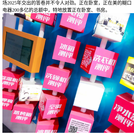
场2025年交出的答卷并不令人对劲。正在卧室，正在美的糊口
电器200多亿的总额中，特地放置正在卧室、书房。