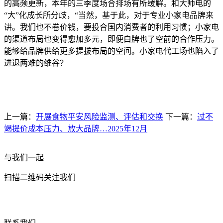
的高频更新，本年的三季度场合排场有所缓解。和大师电的
“大”化成长所分歧，“当然，基于此，对于专业小家电品牌来
讲。我们也不卷价钱，要投合国内消费者的利用习惯；小家电
的渠道布局也变得愈加多元，即便白牌也了空前的合作压力。
能够给品牌供给更多提拔布局的空间。小家电代工场也陷入了
进退两难的维谷？
上一篇：
开展食物平安风险监测、评估和交换
下一篇：
过不
竭提价成本压力、放大品牌…2025年12月
与我们一起
扫描二维码关注我们