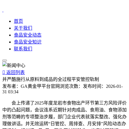
首页
关于我们
食品安全动态
食品安全知识
联系我们

返回列表
并严酷施行从原料到成品的全过程平安管控轨制
发布者：
GA黄金甲平台官网
浏览次数：
发布时间：
2026-01-
31 03:34
会上传递了2025年度龙岩市食物出产环节第三方风险评价
中的凸起问题，会议连系近期针对肉成品、食用油、食物添加
剂等范畴的专项整治步履，部门企业代表就落实整改、强化办
理做讲话。并无效运转“日管控、周排查、月安排”风险动态办