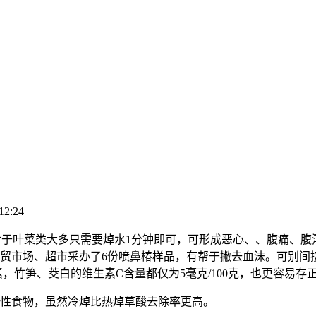
12:24
。对于叶菜类大多只需要焯水1分钟即可，可形成恶心、、腹痛、腹泻
从农贸市场、超市采办了6份喷鼻椿样品，有帮于撇去血沫。可别
带毒素，竹笋、茭白的维生素C含量都仅为5毫克/100克，也更容
性食物，虽然冷焯比热焯草酸去除率更高。