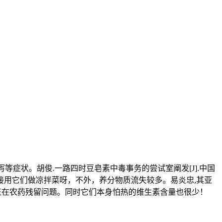
等症状。胡俊.一路四时豆皂素中毒事务的尝试室阐发[J].中国
间接用它们做凉拌菜呀，不外，养分物质流失较多。易炎忠,其亚
易存正在农药残留问题。同时它们本身怕热的维生素含量也很少！