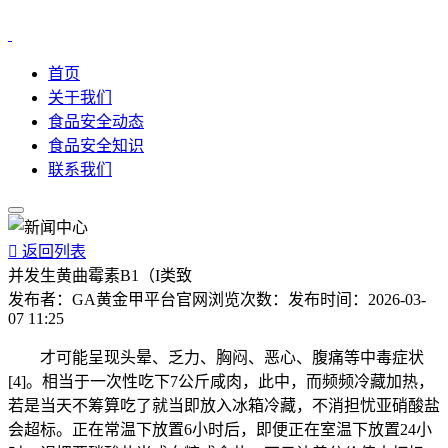
首页
关于我们
食品安全动态
食品安全知识
联系我们

返回列表
并发生黄曲霉素B1（I类致
发布者：
GA黄金甲平台官网
浏览次数：
发布时间：
2026-03-
07 11:25
才可能呈现头晕、乏力、胸闷、恶心、腹痛等中毒症状
[4]。相当于一次性吃下7公斤咸肉，此中，而频频冷藏加热，
若是当天不筹算吃了就当即放入冰箱冷藏，不消担忧亚硝酸盐
会超标。正在常温下放置6小时后，即便正在室温下放置24小