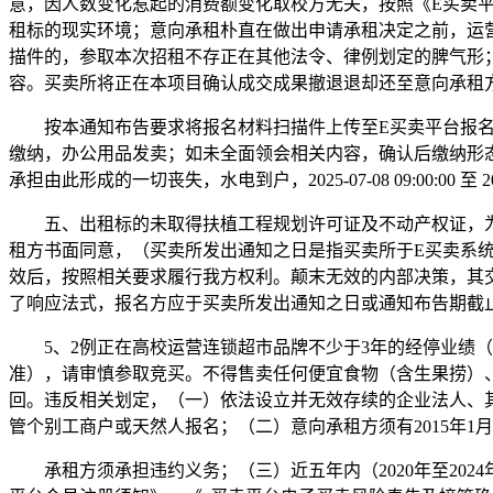
意，因人数变化惹起的消费额变化取校方无关，按照《E买卖
租标的现实环境；意向承租朴直在做出申请承租决定之前，运
描件的，参取本次招租不存正在其他法令、律例划定的脾气形
容。买卖所将正在本项目确认成交成果撤退退却还至意向承租
按本通知布告要求将报名材料扫描件上传至E买卖平台报名系
缴纳，办公用品发卖；如未全面领会相关内容，确认后缴纳形
承担由此形成的一切丧失，水电到户，2025-07-08 09:00:00 至
五、出租标的未取得扶植工程规划许可证及不动产权证，为
租方书面同意，（买卖所发出通知之日是指买卖所于E买卖系统
效后，按照相关要求履行我方权利。颠末无效的内部决策，其
了响应法式，报名方应于买卖所发出通知之日或通知布告期截止
5、2例正在高校运营连锁超市品牌不少于3年的经停业绩（供
准），请审慎参取竞买。不得售卖任何便宜食物（含生果捞）
回。违反相关划定，（一）依法设立并无效存续的企业法人、
管个别工商户或天然人报名；（二）意向承租方须有2015年
承租方须承担违约义务；（三）近五年内（2020年至202