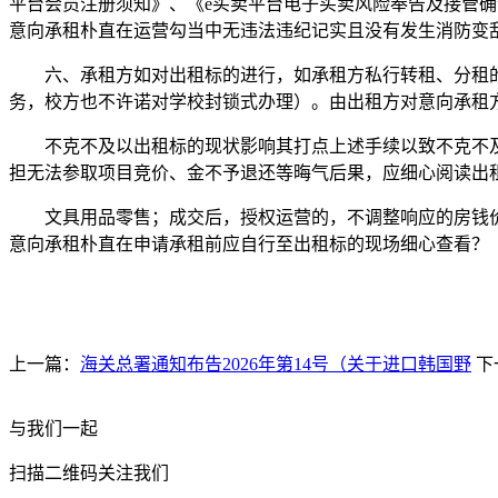
平台会员注册须知》、《e买卖平台电子买卖风险奉告及接管
意向承租朴直在运营勾当中无违法违纪记实且没有发生消防变
六、承租方如对出租标的进行，如承租方私行转租、分租的，
务，校方也不许诺对学校封锁式办理）。由出租方对意向承租
不克不及以出租标的现状影响其打点上述手续以致不克不及
担无法参取项目竞价、金不予退还等晦气后果，应细心阅读出
文具用品零售；成交后，授权运营的，不调整响应的房钱价钱
意向承租朴直在申请承租前应自行至出租标的现场细心查看？
上一篇：
海关总署通知布告2026年第14号（关于进口韩国野
下
与我们一起
扫描二维码关注我们