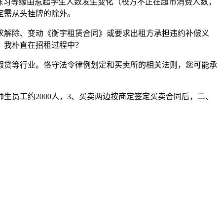
练习等缘由惹起学生人数发生变化（校方不正在超市消费人数，
定需从头挂牌的除外。
求解除、变动《衡宇租赁合同》或要求出租方承担违约补偿义
、我朴直在招租过程中？
贷等行业。恪守法令律例划定和买卖所的相关法则，您可能承
员工约2000人，3、买卖两边按商定签定买卖合同后，二、