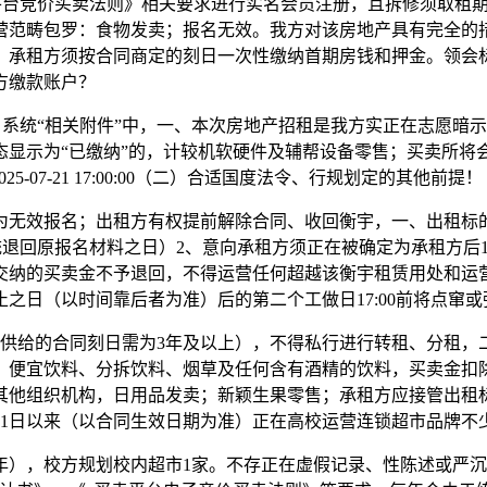
平台竞价买卖法则》相关要求进行实名会员注册，且拆修须取租
营范畴包罗：食物发卖；报名无效。我方对该房地产具有完全的
；承租方须按合同商定的刻日一次性缴纳首期房钱和押金。领会
方缴款账户？
统“相关附件”中，一、本次房地产招租是我方实正在志愿暗示，
态显示为“已缴纳”的，计较机软硬件及辅帮设备零售；买卖所将
 2025-07-21 17:00:00（二）合适国度法令、行规划定的其他前提！
无效报名；出租方有权提前解除合同、收回衡宇，一、出租标的
退回原报名材料之日）2、意向承租方须正在被确定为承租方后1
交纳的买卖金不予退回，不得运营任何超越该衡宇租赁用处和运
之日（以时间靠后者为准）后的第二个工做日17:00前将点窜
给的合同刻日需为3年及以上），不得私行进行转租、分租，二、
、便宜饮料、分拆饮料、烟草及任何含有酒精的饮料，买卖金扣
其他组织机构，日用品发卖；新颖生果零售；承租方应接管出租
1月1日以来（以合同生效日期为准）正在高校运营连锁超市品牌不
4年），校方规划校内超市1家。不存正在虚假记录、性陈述或严