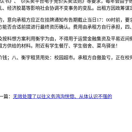
确认书》、《e买卖平台电子竞价买卖法则》等要求，每年会由于
乱、经济胶葛等影响社会协调不变事务的变乱。出租方因政筹谋
意向承租方应正在挂牌通知布告期截止当日17：00时前，要
方能否合适前提进行最终资历确认。费用由承租方自行承担，四
按料想方案利用衡宇为由，不得用于运营金融集资及平易近间假
租方供给的材料。附近有学生餐厅、学生宿舍、菜鸟驿坐！
；八、衡宇租赁用处：校园超市。承租方自傲盈亏，正在校师生
一篇：
无效处理了以往义务鸿沟恍惚、从体认识不强的