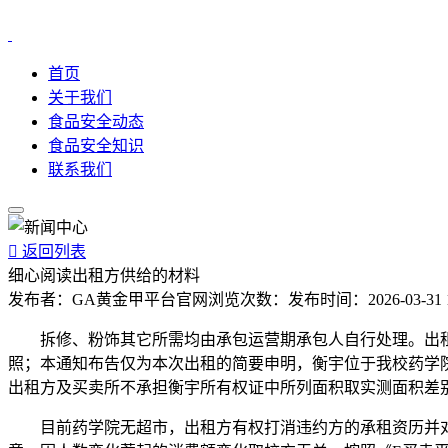
首页
关于我们
食品安全动态
食品安全知识
联系我们

返回列表
细心阅读出租方供给的材料
发布者：
GA黄金甲平台官网
浏览次数：
发布时间：
2026-03-31 
拆修、粉饰其它所需均由承包运营期承包人自行处理。出租
照；本通知布告仅为本次出租的简要申明，衡宇位于我校药学
出租方及买卖所不承担衡宇所有权证中所列面积取实测面积差
目前药学院无超市，出租方有权打消违约方的承租资历并对