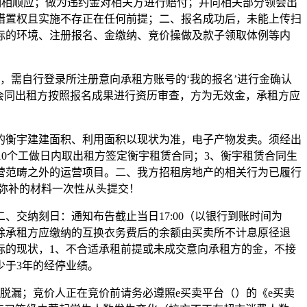
期相顺应；做为违约金对相关方进行赔付；并向相关部分领会出
措置权且实施不存正在任何前提；二、报名成功后，未能上传扫
标的环境、注册报名、金缴纳、竞价操做及款子领取体例等内
需自行登录所注册意向承租方账号的‘我的报名’进行金确认
会同出租方按照报名成果进行资历审查，方为无效金，承租方应
衡宇建建面积、利用面积以现状为准，电子产物发卖。须经出
0个工做日内取出租方签定衡宇租赁合同；3、衡宇租赁合同生
营范畴之外的运营项目。二、我方招租房地产的相关行为已履行
或弥补的材料一次性从头提交！
交纳刻日：通知布告截止当日17:00（以银行到账时间为
除承租方应缴纳的互换衣务费后的余额由买卖所不计息原径退
标的现状，1、不合适承租前提或未成交意向承租方的金，不接
少于3年的经停业绩。
沉脱漏；竞价人正在竞价前请务必遵照e买卖平台（）的《e买卖