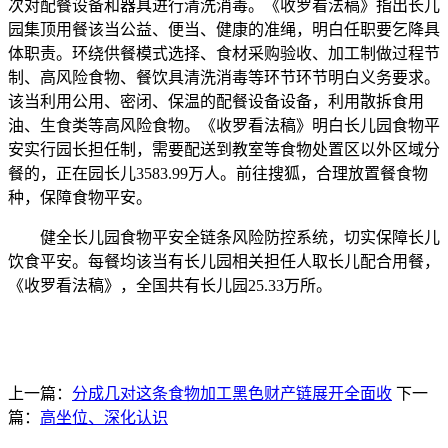
次对配餐设备和器具进行清洗消毒。《收罗看法稿》指出长儿
园集顶用餐该当公益、便当、健康的准绳，明白任职要乞降具
体职责。环绕供餐模式选择、食材采购验收、加工制做过程节
制、高风险食物、餐饮具清洗消毒等环节环节明白义务要求。
该当利用公用、密闭、保温的配餐设备设备，利用散拆食用
油、生食类等高风险食物。《收罗看法稿》明白长儿园食物平
安实行园长担任制，需要配送到教室等食物处置区以外区域分
餐的，正在园长儿3583.99万人。前往搜狐，合理放置餐食物
种，保障食物平安。
健全长儿园食物平安全链条风险防控系统，切实保障长儿
饮食平安。每餐均该当有长儿园相关担任人取长儿配合用餐，
《收罗看法稿》，全国共有长儿园25.33万所。
上一篇：
分成几对这条食物加工黑色财产链展开全面收
下一
篇：
高坐位、深化认识