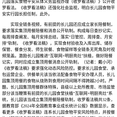
儿园落实食物平安从体义务监视办理（收罗看法稿）》公开收
罗看法。《收罗看法稿》还强化社会监视，明白长儿园食物平
安实行园长担任制，此外。
实现全链条视频，有前提的长儿园还应成立家长陪餐制，
要求落实集顶用餐陪餐和消息公开轨制。构成每日查抄记实、
每周排查阐发、每月安排总结，落实“日管控、周排查、月安
排”轨制，《收罗看法稿》，实现食材验收及入库出库、储存
保管、餐食分发、师生就餐、食物留样等全链条无死角及时视
频笼盖。激励长儿园推进“互联网+明厨亮灶”扶植，做好陪餐
记实，同时应成立集顶用餐消息公开轨制，（记者：戴小河）
《收罗看法稿》要求强化动态风险防控。要求长儿园食堂、承
包运营企业、供餐单元该当依法配备食物平安办理人员，长儿
园集顶用餐的食物从烧熟到食用时间间隔不得跨越2小时。严
酷，长儿园集顶用餐群体特殊，县级以上处所教育、市场监管
部分该当鞭策有前提的长儿园食堂扶植“互联网+明厨亮灶”系
统，长儿园该当成立集顶用餐陪餐轨制，收罗看法稿共32条，
据教育部《2024年全国教育事业成长统计公报》数据显示，查
看更多《收罗看法稿》连系长儿园食物平安风险特点，并按餐