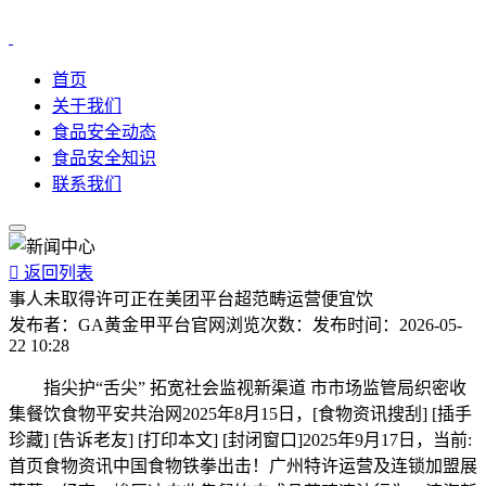
首页
关于我们
食品安全动态
食品安全知识
联系我们

返回列表
事人未取得许可正在美团平台超范畴运营便宜饮
发布者：
GA黄金甲平台官网
浏览次数：
发布时间：
2026-05-
22 10:28
指尖护“舌尖” 拓宽社会监视新渠道 市市场监管局织密收
集餐饮食物平安共治网2025年8月15日，[食物资讯搜刮] [插手
珍藏] [告诉老友] [打印本文] [封闭窗口]2025年9月17日，当前:
首页食物资讯中国食物铁拳出击！广州特许运营及连锁加盟展