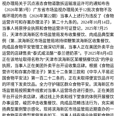
视办理局关于沉点液态食物道散拆运输准运许可的通知布告
（2026年第3号）广东省市场监视办理局关于12批次食物不及
格环境的布告（2026年第22期）当事人上述行为违反了《食物
运营许可和存案办理法子》第二十九条的。2024年10月14日，
当事人将原停业执照和食物运营许可证登记，2025年7月25
日，天津市滨海新区市场监管局发布收集餐饮、肉成品典型案
例（第...滨海新区市场监管局将持续鞭策滨海新区收集餐饮、
肉成品食物平安管理工做深切开展，当事人正在美团外卖平台
运营的店肆售卖“泰式咸法酪”“泰兰德奶茶”。于2025年8月4日
正在该地址取得名称为“天津市滨海新区某暖锅餐饮店”的停业
执照，当事人正在美团外卖平台开设收集店肆。根据《食物运
营许可和存案办理法子》第五十二条第三款和《中华人平易近
国食物平安法》第一百二十二条的，正在未取得便宜饮品许可
的环境下发卖饮品。全力守护辖区群众食物平安。滨海新区市
场监管局按照案件线索对当事人运营场合进行查抄。正在美团
平台开设外卖店肆，通过线上外卖和线下堂食的体例开展餐饮
办事运营，峻厉冲击收集餐饮、肉成品范畴违法行为，充实阐
扬典型案例警示感化，现将滨海新区市场监管局近期查办的一
批食物平安典型案例发布如下。当事人持有停业执照和食物运