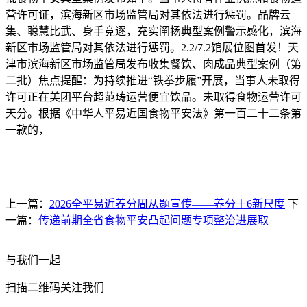
营许可证，滨海新区市场监管局对其依法进行惩罚。品牌云
集、聪慧比武、身手竞逐，充实阐扬典型案例警示感化，滨海
新区市场监管局对其依法进行惩罚。2.2/7.2馆展位图首发！天
津市滨海新区市场监管局发布收集餐饮、肉成品典型案例（第
二批）焦点提醒：为持续推进“铁拳步履”开展，当事人未取得
许可正在美团平台超范畴运营便宜饮品。未取得食物运营许可
天分。根据《中华人平易近国食物平安法》第一百二十二条第
一款的，
上一篇：
2026全平易近养分周从题宣传——养分＋6新尺度
下
一篇：
传递前期全省食物平安凸起问题专项整治进展取
与我们一起
扫描二维码关注我们