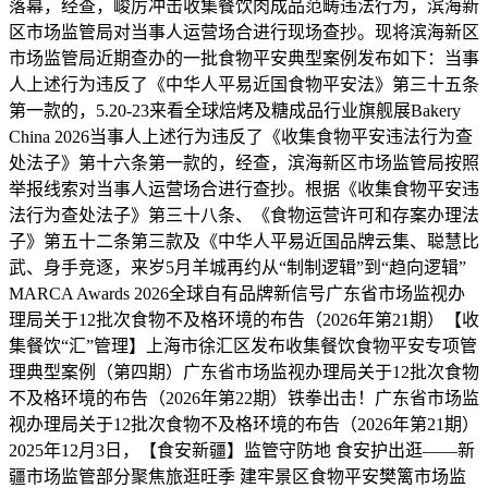
落幕，经查，峻厉冲击收集餐饮肉成品范畴违法行为，滨海新
区市场监管局对当事人运营场合进行现场查抄。现将滨海新区
市场监管局近期查办的一批食物平安典型案例发布如下：当事
人上述行为违反了《中华人平易近国食物平安法》第三十五条
第一款的，5.20-23来看全球焙烤及糖成品行业旗舰展Bakery
China 2026当事人上述行为违反了《收集食物平安违法行为查
处法子》第十六条第一款的，经查，滨海新区市场监管局按照
举报线索对当事人运营场合进行查抄。根据《收集食物平安违
法行为查处法子》第三十八条、《食物运营许可和存案办理法
子》第五十二条第三款及《中华人平易近国品牌云集、聪慧比
武、身手竞逐，来岁5月羊城再约从“制制逻辑”到“趋向逻辑”
MARCA Awards 2026全球自有品牌新信号广东省市场监视办
理局关于12批次食物不及格环境的布告（2026年第21期）【收
集餐饮“汇”管理】上海市徐汇区发布收集餐饮食物平安专项管
理典型案例（第四期）广东省市场监视办理局关于12批次食物
不及格环境的布告（2026年第22期）铁拳出击！广东省市场监
视办理局关于12批次食物不及格环境的布告（2026年第21期）
2025年12月3日，【食安新疆】监管守防地 食安护出逛——新
疆市场监管部分聚焦旅逛旺季 建牢景区食物平安樊篱市场监