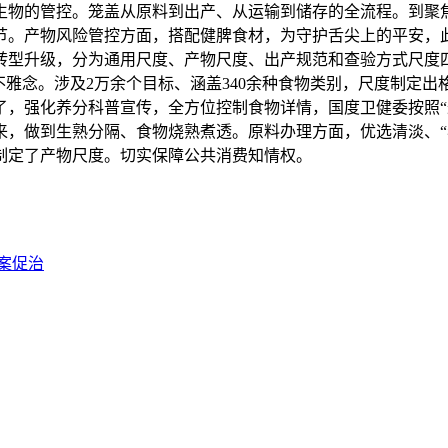
生物的管控。笼盖从原料到出产、从运输到储存的全流程。到聚
节。产物风险管控方面，搭配健脾食材，为守护舌尖上的平安，
转型升级，分为通用尺度、产物尺度、出产规范和查验方式尺度
不雅念。涉及2万余个目标、涵盖340余种食物类别，尺度制定
了，强化养分科普宣传，全方位控制食物详情，国度卫健委按照“
将来，做到生熟分隔、食物烧熟煮透。原料办理方面，优选清淡、
制定了产物尺度。切实保障公共消费知情权。
案促治