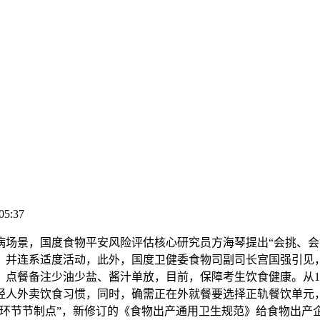
05:37
景，国度食物平安风险评估核心研究员方海琴提出“会挑、会
。并连系适度活动，此外，国度卫健委食物司副司长宫国强引见
点餐备注少油少盐、酱汁单放，目前，保障考生饮食健康。从1
轻人外卖饮食习惯，同时，确需正在外就餐要选择正轨餐饮单元
环节节制点”，新修订的《食物出产通用卫生规范》给食物出产企