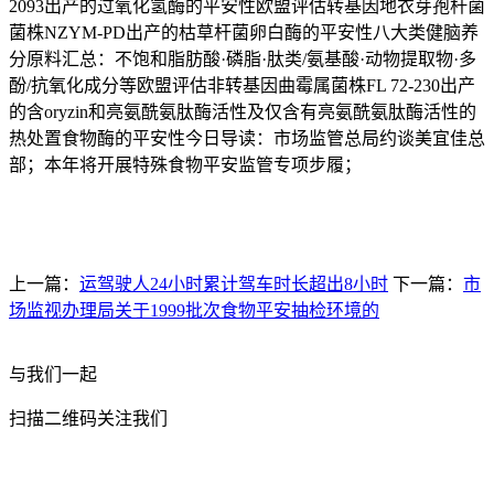
2093出产的过氧化氢酶的平安性欧盟评估转基因地衣芽孢杆菌
菌株NZYM-PD出产的枯草杆菌卵白酶的平安性八大类健脑养
分原料汇总：不饱和脂肪酸·磷脂·肽类/氨基酸·动物提取物·多
酚/抗氧化成分等欧盟评估非转基因曲霉属菌株FL 72-230出产
的含oryzin和亮氨酰氨肽酶活性及仅含有亮氨酰氨肽酶活性的
热处置食物酶的平安性今日导读：市场监管总局约谈美宜佳总
部；本年将开展特殊食物平安监管专项步履；
上一篇：
运驾驶人24小时累计驾车时长超出8小时
下一篇：
市
场监视办理局关于1999批次食物平安抽检环境的
与我们一起
扫描二维码关注我们