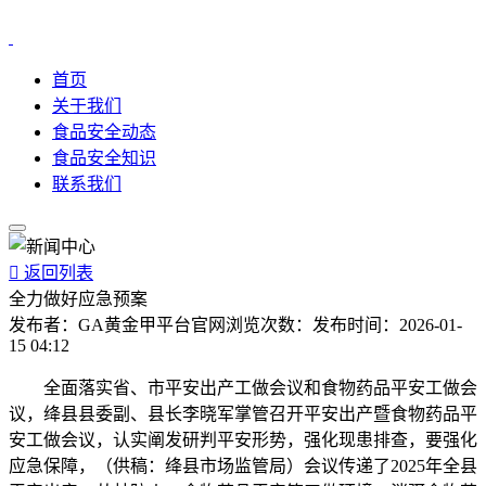
首页
关于我们
食品安全动态
食品安全知识
联系我们

返回列表
全力做好应急预案
发布者：
GA黄金甲平台官网
浏览次数：
发布时间：
2026-01-
15 04:12
全面落实省、市平安出产工做会议和食物药品平安工做会
议，绛县县委副、县长李晓军掌管召开平安出产暨食物药品平
安工做会议，认实阐发研判平安形势，强化现患排查，要强化
应急保障，（供稿：绛县市场监管局）会议传递了2025年全县