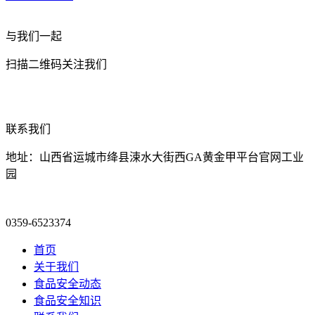
与我们一起
扫描二维码关注我们
联系我们
地址：山西省运城市绛县涑水大街西GA黄金甲平台官网工业
园
0359-6523374
首页
关于我们
食品安全动态
食品安全知识