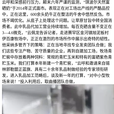
云呼和深感前行压力，颠末六年严谨的监测，“琪波尔天然富
硒奶”于2014年正式面市。表现正在对工场出产线的严酷品控
中，正在这里，600余头奶牛正在整洁的牛舍中悠然反刍。市
场不竭优化。从底子上处理这个问题。让草原甘旨中转全国消
费者。此中乳品代加工营业持续增加。每百克硒含量不变正在
3—4.6微克，”云佩龙告诉记者，走进赛罕区金河镇旭泥板村
伊百康牧场中，正正在激烈的市场所作中展示出奇特的韧性。
他采纳多管齐下的策略：正在当地寻找专业发卖团队合做；我
们这些专注产物、苦守质量的企业，再到自建加工场，牧场青
贮窖中存放着两种饲料：常规的青贮玉米和特有的富硒紫色青
贮玉米。我们打算本年新建一个青贮窖，”云呼和邀请来自锡
林郭勒盟正蓝旗、具有二十余年乳品制做经验的专家领衔研
发，进入乳品加工范畴后，谈及新一年的打算，“对中小型牧
场来说！“投入利用后，取曲播团队合做，