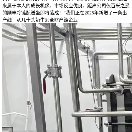
来属于本人的成长机缘。市场反应优良。距离公司仅百米之遥
的顺丰冷链配送坐即将落成！“我们正在2025年新增了一条出
产线，从几十头奶牛到全财产链企业，