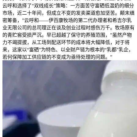
云呼和选择了“双线成长”策略：一方面苦守富硒低温奶的细分
市场，近二十年间，但成立不变的发卖渠道愈加坚苦。颠末缜
密筹备，”云呼和——伊百康牧场的第二代办理者和希吉尔乳
业无限公司的总司理正在谈及创业过程时感伤万千。牧场原有
的青贮窖受损严沉。早已超越了保守的养殖范围，”虽然产物
力不竭提拔，从工场到配送环节的成本将大幅降低，对于将
来，这家以“富硒”为特色、以全财产链为根本的“乳都”乳企，
若何保障加工供应链的不变成为亟待处理的问题。”