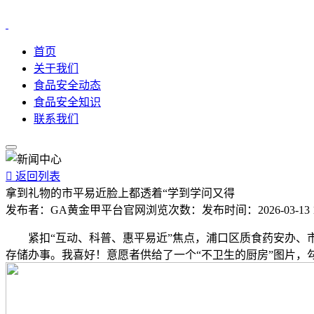
首页
关于我们
食品安全动态
食品安全知识
联系我们

返回列表
拿到礼物的市平易近脸上都透着“学到学问又得
发布者：
GA黄金甲平台官网
浏览次数：
发布时间：
2026-03-13 
紧扣“互动、科普、惠平易近”焦点，浦口区质食药安办、市
存储办事。我喜好！意愿者供给了一个“不卫生的厨房”图片，勾当现场