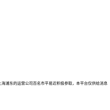
上海浦东的运营公司百名市平易近积极参取，本平台仅供给消息