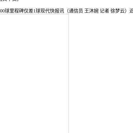
00球里程碑仅差1球现代快报讯（通信员 王沐婉 记者 徐梦云