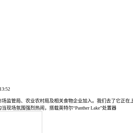
13:52
场监管局、农业农村局及相关食物企业加入。我们去了它正在
氛围强烈热闹，搭载英特尔“Panther Lake”处置器