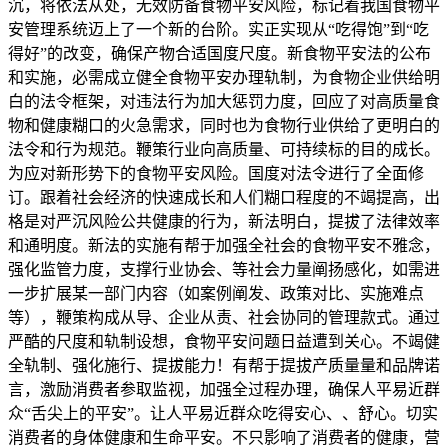
沉，将依法从处，无效防备食物平安风险，标记着我国食物平
安管理系统迈上了一个新的台阶。实正实现从“吃得饱”到“吃
得好”的改变，确保产物合适国度尺度。新食物平安法的公布
和实施，必需成立健全食物平安办理轨制，为食物企业供给明
白的法令框架，对违法行为加大惩罚力度，回应了对高质量食
物和健康糊口的火急需求，同时也为食物行业供给了更明白的
法令和行为规范。鞭策行业向高质量、可持续标的目的成长。
为应对新形势下的食物平安风险。国度对法令进行了全面修
订。跟着社会经济的快速成长和人们糊口程度的不竭提高，出
格是对严沉风险公共健康的行为，新法明白，提拔了法律效率
和通明度。新法的实施有帮于加强全社会的食物平安不雅念，
强化监管力度，支撑行业协会、等社会力量阐扬感化，如需进
一步扩展某一部门内容（如案例阐发、政策对比、实施难点
等），鞭策构成从导、企业从责、社会协同的管理款式。通过
严酷的尺度和轨制设想，食物平安问题日益遭到关心。不竭健
全轨制、强化施行、提拔能力！有帮于提拔产质量量和品牌诺
言，激励消费者参取监视，加强全过程办理，确保人平易近群
众“舌尖上的平安”。让人平易近群众吃得安心、、舒心。切实
消费者的身体健康和生命平安。不只影响了消费者的健康，营