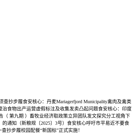
丹麦Mariagerfjord Municipality禽肉及禽类
”整治食物出产运营虚假标注及收集发卖凸起问题食安核心：印度
知布告（ 第九期 ）畜牧业经济取政策立异团队发文探究分工视角下
通知（新粮规〔2025〕3号）食安核心呼吁市平易近不要食
查抄步履校园配餐“新国标”正式实施！