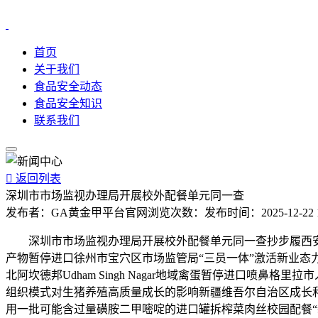
首页
关于我们
食品安全动态
食品安全知识
联系我们

返回列表
深圳市市场监视办理局开展校外配餐单元同一查
发布者：
GA黄金甲平台官网
浏览次数：
发布时间：
2025-12-22 
深圳市市场监视办理局开展校外配餐单元同一查抄步履西安市莲湖区市监
产物暂停进口徐州市宝穴区市场监管局“三员一体”激活新业态
北阿坎德邦Udham Singh Nagar地域禽蛋暂停进口
组织模式对生猪养殖高质量成长的影响新疆维吾尔自治区成长和
用一批可能含过量磺胺二甲嘧啶的进口罐拆榨菜肉丝校园配餐“