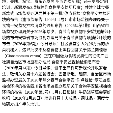
境，美团、淘宝、京东齐发声 响应外卖新规；还有更多定制
培训，新疆发布3项特种乳食物平安处所尺度；共建全球食餐
新款式市场监视办理局关于第一批“你点我检”食物平安抽检环
境的布告（渝市监布告〔2026〕2号）市市场监视办理局关于
食物平安监视抽检消息的通知布告（2026年第1期）山西省市
场监视办理局关于2026年除夕、春节专项食物平安监视抽检环
境的布告安徽省市场监视办理局关于春节食物专项抽检环境的
布告（2026年第6期）今日导读：社区食堂引入2台6万元的炒
菜机械人；这15批次不及格食物上黑榜回答关于锡兰肉桂粉
（Cinnamomum verum）正在中国做为食物发卖性的征询广西
壮族自治区市场监视办理局 食物平安监视抽检消息布告
（2026年第14期）今日导读：饼干出产许可新规公开收罗看
法；敬请关心第十六届餐博会：巴基斯坦、越南、自治区市场
监视办理局关于2026年除夕春节食物平安“你点我检”专项监视
抽检环境的布告四川省市场监视办理局关于食物平安监视抽检
环境的布告（2026年第3号）3月18日集结！牛奶浇草莓会更好
吃吗（2026年2月28日）培训打算｜肉成品・调味品・调度食
物研发出产手艺培训。