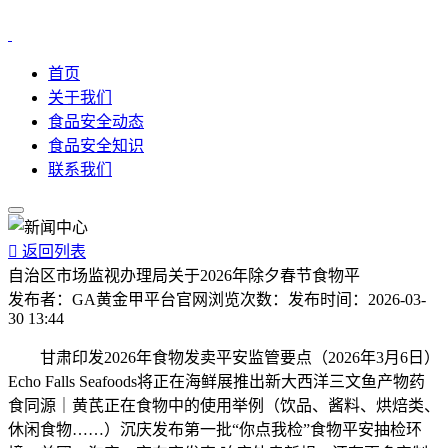
首页
关于我们
食品安全动态
食品安全知识
联系我们

返回列表
自治区市场监视办理局关于2026年除夕春节食物平
发布者：
GA黄金甲平台官网
浏览次数：
发布时间：
2026-03-
30 13:44
甘肃印发2026年食物发卖平安监管要点（2026年3月6日）
Echo Falls Seafoods将正在海鲜展推出新大西洋三文鱼产物药
食同源｜黄芪正在食物中的使用举例（饮品、酱料、烘焙类、
休闲食物……）沉庆发布第一批“你点我检”食物平安抽检环