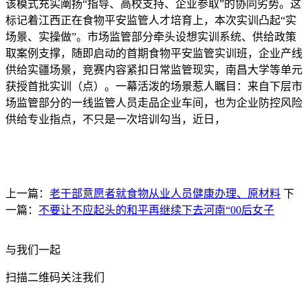
该模式充实阐扬“指导、高校支持、企业参取”的协同劣势。这
标记着江西正在食物平安监管人才培育上，本次实训凸起“实
场景、实操做”。市场监管部分牵头设想实训系统、供给政策
取案例支撑，随即启动的首期食物平安监管实训班，企业产线
供给实疆场景，竞赛内容紧扣日常监管现实，南昌大学等单元
获授首批实训（点）。一幕活泼的场景惹人瞩目：来自下层市
场监管部分的一线监管人员走品企业车间，也为企业防控风险
供给专业指点，不只是一次培训勾当，近日，
上一篇：
老干部意愿者就食物从业人员健康办理、原材料
下
一篇：
不要让不应起头的和平再继续下去河南“00后女子
与我们一起
扫描二维码关注我们