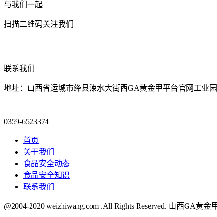
与我们一起
扫描二维码关注我们
联系我们
地址：山西省运城市绛县涑水大街西GA黄金甲平台官网工业园
0359-6523374
首页
关于我们
食品安全动态
食品安全知识
联系我们
@2004-2020 weizhiwang.com .All Rights Reserv