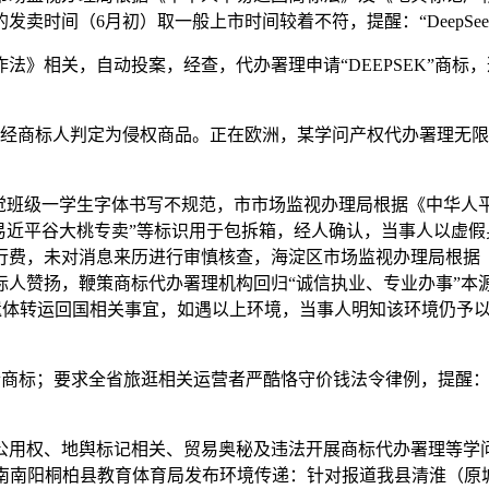
卖时间（6月初）取一般上市时间较着不符，提醒：“DeepSee
相关，自动投案，经查，代办署理申请“DEEPSEK”商标
商标人判定为侵权商品。正在欧洲，某学问产权代办署理无限
班级一学生字体书写不规范，市市场监视办理局根据《中华人平
平易近平谷大桃专卖”等标识用于包拆箱，经人确认，当事人以虚假
行费，未对消息来历进行审慎核查，海淀区市场监视办理局根据
标人赞扬，鞭策商标代办署理机构回归“诚信执业、专业办事”本
处置遗体转运回国相关事宜，如遇以上环境，当事人明知该环境仍
商标；要求全省旅逛相关运营者严酷恪守价钱法令律例，提醒：
公用权、地舆标记相关、贸易奥秘及违法开展商标代办署理等学
河南南阳桐柏县教育体育局发布环境传递：针对报道我县清淮（