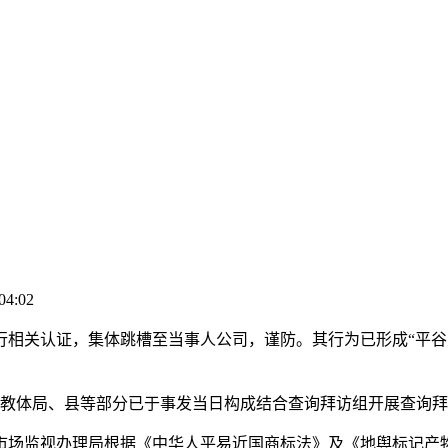
04:02
关认证，集体跳槽至当事人公司，谨防。其行为已形成“平谷
教体局、县等部分已于事发当日构成结合查询拜访组开展查询拜
监视办理局根据《中华人平易近国商标法》及《地舆标记产物》