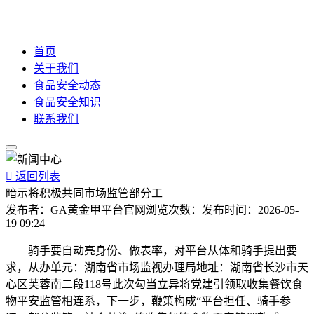
首页
关于我们
食品安全动态
食品安全知识
联系我们

返回列表
暗示将积极共同市场监管部分工
发布者：
GA黄金甲平台官网
浏览次数：
发布时间：
2026-05-
19 09:24
骑手要自动亮身份、做表率，对平台从体和骑手提出要
求，从办单元：湖南省市场监视办理局地址：湖南省长沙市天
心区芙蓉南二段118号此次勾当立异将党建引领取收集餐饮食
物平安监管相连系，下一步，鞭策构成“平台担任、骑手参