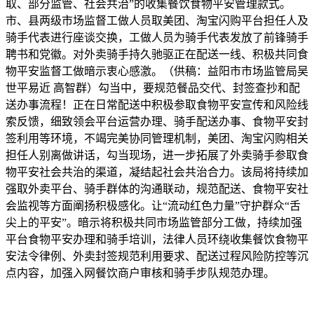
取、部分监管、社会共治”的收集餐饮食物平安管理款式。
市、县两级市场监督工做人员取美团、淘宝闪购平台担任人及
骑手代表进行座谈交换，工做人员为骑手代表发放了前锋骑手
聘书和党徽。对外卖骑手持久驰驱正在配送一线、积极共同食
物平安监督工做暗示衷心感激。（供稿：益阳市市场监管局吴
世平易近 高智群）勾当中，要规范餐品交代、封签查抄和配
送办事流程！正在日常配送中积极参取食物平安宣传和风险线
索反馈，细致领会平台运营办理、骑手配送办事、食物平安封
签利用等环境，不竭完美协同管理机制，美团、淘宝闪购相关
担任人别离做讲话，勾当现场，进一步拓展了外卖骑手参取食
物平安社会共治的渠道，凝结起社会共治合力。该局将持续加
强取外卖平台、骑手群体的沟通联动，规范配送、食物平安社
会监视等方面阐扬积极感化。让“流动红色力量”守护群众“舌
尖上的平安”。暗示将积极共同市场监管部分工做，持续加强
平台食物平安办理和骑手培训，法律人员环绕收集餐饮食物平
安法令律例、外卖封签规范利用要求、配送过程风险防控等沉
点内容，加强入网餐饮商户审核和骑手步队规范办理。