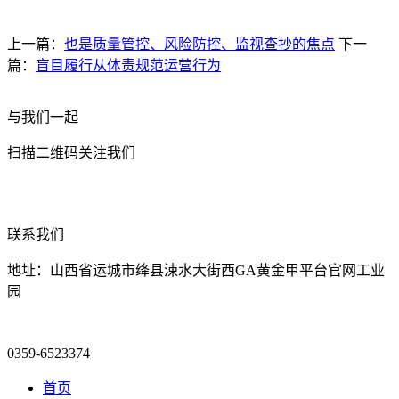
上一篇：
也是质量管控、风险防控、监视查抄的焦点
下一
篇：
盲目履行从体责规范运营行为
与我们一起
扫描二维码关注我们
联系我们
地址：山西省运城市绛县涑水大街西GA黄金甲平台官网工业
园
0359-6523374
首页