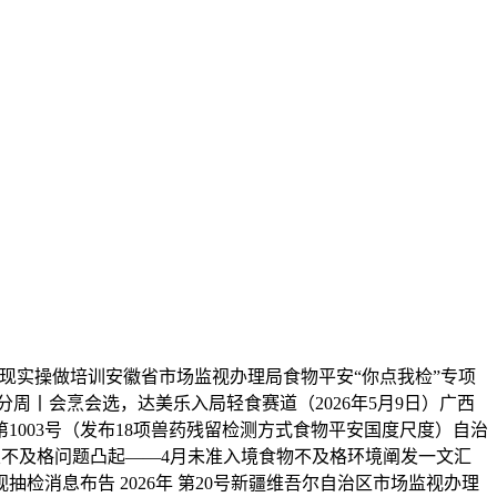
读及现实操做培训安徽省市场监视办理局食物平安“你点我检”专项
养分周丨会烹会选，达美乐入局轻食赛道（2026年5月9日）广西
第1003号（发布18项兽药残留检测方式食物平安国度尺度）自治
证类不及格问题凸起——4月未准入境食物不及格环境阐发一文汇
消息布告 2026年 第20号新疆维吾尔自治区市场监视办理