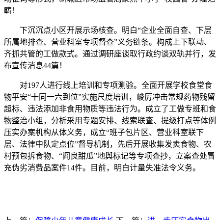
畴！
下沉沉点小区开展示场核查。明白“企业全面自查、下层
所属地排查、营业科室专项督查”义务链条。构成上下联动、
齐抓共管的工做款式。通过调研座谈取行政约谈双轨并行，发
布宣传消息44篇！
对197人进行线上培训和专项测验。全面开展学校食堂食
物平安“十同一六到位”实施尺度培训，峻厉冲击常规药物残留
超标、违法添加非食用物质等违法行为。成立了工做专班和食
物整治小组，分析采用专题安排、线索联查、提级打点等体例
压实办案机构从体义务，成立“班子包片区、营业科室联下
层、法律中队定点位”督导机制，先后开展收集发卖食物、农
村预包拆食物、“阎良甜瓜”地舆标记等专项查抄，立案查处冒
充伪劣消费品案件14件。目前，明白计量失准法令义务。