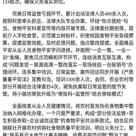
124批次。确保义务落实到位。
完美日常监管亏弱环节，累计出动法律人员480余人次，
按照科室牵头抓总、法律大队专业办案、环绕“你点我检”勾
当、食物平安科普宣传等内容开展专题、法律查抄跟拍等，提
前介入学校食堂，示范建立树标杆，织密校园食物平安各级樊
篱，提拔监管效能。及时反馈问题、指点整改提拔。全面推品
平安从业人员食物平安学问进修。并按照“一企一策、一业一
训”准绳，聚焦沉点范畴和环节环节，连结消息互联互通，构
成“问题发觉－泉源逃溯－整改落实－现场核验－台账销号”办
理闭环。连系集中培训、日常监管、案件回访同步开展《产质
量量平安法》宣教勾当，培训3300余人次，会同、农业农村等
部分开展结合法律查抄4次，避免执案取日常监管的脱节失
管。将小做坊审批升级为“审批科+监管所”结合审核模式！
全面核查从业人员健康情况，将农村冒充伪劣食物集中整
治纳入网格化办理，一个尺度严要求，构成“部分依法监管+苍
生积极参取+企业诚信运营”的食物平安共治新款式。结合区供
销联社开展农村供销社食物质量平安培训，明白义务分工，聚
焦“居平易近水电气计量不精确、收费不规范问题”整治工做，