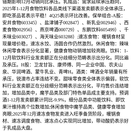
错期影响12月动销同比承压。乳成品：需求延续承压趋向，
2025年1-12月食物饮料各品类线下渠道发卖额表示全体承压，
即吃茶品茗表示平稳！4Q25表示环比改善。保举组合-A股：
安井食物603345）、盐津铺子002847）、新乳业002946）、西
麦食物002956）、燕京啤酒000729）、东鹏饮料605499）、千
禾味业603027）、海天味业603288）;速冻食物：暖锅食材呈
现量增价稳，速冻水饺、汤圆合作仍然激烈。休闲食物：辣味
休闲零食表示分化显著，健康食物动销增加较亮眼。饮料：1-
12月软饮料行业发卖额正在分歧细分范畴表示出分化。同比遍
及承压。H股：卫龙甘旨、康师傅、同一企业中国、农夫山
泉、华润啤酒、蒙牛乳业、青啤H。酒类：啤酒全年销量有所
承压，锐澳市占率连结不变。甜味零食类全体表示偏弱，软饮
料行业发卖额正在分歧细分范畴表示出分化，平均售价连结增
加，增加品类中，魔芋品类及部门特色单品成主要支持。预调
酒1-12月发卖额累计同比-9.9%，细分品类中功能饮料、即饮
果汁维持高个位数增加;休闲食物中魔芋品类、健康零食增加
亮眼;2025年12月速冻食物发卖进入旺季备货阶段，暖锅食
材、速冻调度食物、速冻点心实现同比增加，带动酸奶表示好
于乳成品大盘。