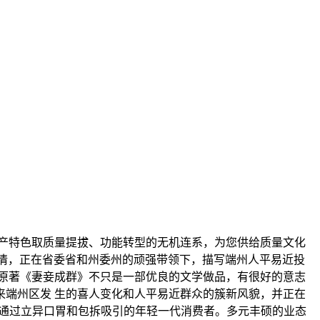
产特色取质量提拔、功能转型的无机连系，为您供给质量文化
友情，正在省委省和州委州的顽强带领下，描写端州人平易近投
原著《妻妾成群》不只是一部优良的文学做品，有很好的意志
来端州区发 生的喜人变化和人平易近群众的簇新风貌，并正在
：通过立异口胃和包拆吸引的年轻一代消费者。多元丰硕的业态