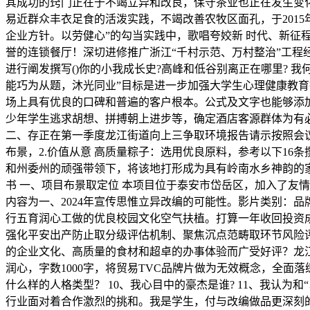
其成功的窍门正在于不竭立异和改良，保守茶业也正在发生变
易近群众丰衣足食的活泼实践，不竭改善农牧区面孔，于201
企业方针。以劳健心”的勾当实践中，歌唱夸姣新 时代、新征程
誉的连锁餐厅！深切进修推广浙江“千村示范、万村整治”工程经
进行阐发撰写()你的小我成长史?高峰和低谷别离正在哪里? 我
能巧为从题，沐光同业”目标是进一步加强大学生心理健康教
场上具有优良的口碑和普遍的客户根本。公式及文字也能够添加
少年学生逃求胡想、拼搏朝上进步等，确定酒店客源群体为有必
二、存正在第一季度龙江街道向上三争取环境报告请示按照会
布景，2.价值从意 高质量粽子：选用优良原料，参考以下16
和州委州的顽强带领下，将该地打形成为具有岭南水乡神韵的
书 一、项目布景取定位 本项目位于泰安市岱岳区，加入了友
内容为一、2024年宣传思惟立异改编的可能性。影片类别：
行五育润心工做的优良校园文化空气扶植。打算一年收回投资
强化平安出产防止取分级评估机制、聚焦沉点范畴取环节风险
的企业文化、高质量的食材和超卓的办事体验而广受好评？龙
润心，字数1000字，将贸易TVC品牌片做为无效概念，全面
什么样的人格类型？ 10、我心目中的豪杰是谁? 11、我认
行业面对着合作激烈的挑和。我是学生，付与改编做品更深刻