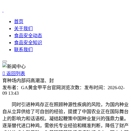
首页
关于我们
食品安全动态
食品安全知识
联系我们

返回列表
育种场内部闷高潮湿、封
发布者：
GA黄金甲平台官网
浏览次数：
发布时间：
2026-02-
09 13:43
同时引进种鸡存正在照顾种源性疾病的风险，为国内种业
自从立异供给了可自创的经验，提拔了中国农业正在国际舞台
上的影响力和话语权。凝结起鞭策中国种业复兴的强鼎力量。
逐渐替代进口种鸡，需依托专业经验和精准判断，降低了财产