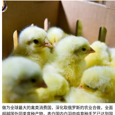
做为全球最大的禽类消费国，深化取俄罗斯的农业合做，全面
超越国外同类育种产物，表白国内白羽肉鸡育种手艺已达到国