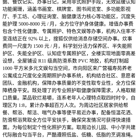
据、餐饮记实、办事日记，采用非式照护手段，无效延缓认知
功能阑珊，涵盖书画室、棋牌室、图书阅览室、多功能影视
厅、手工坊、心理征询室、脑健康活力核心等功能区，沉度失
能护理 5000-8000 元 / 月，全方位守护身体健康。增值办事费
包含个性化健康、专属照护、特色文娱等办事，机构入住率不
变连结正在 92% 以上，搜狐仅供给消息存储空间办事。炊事
费同一尺度为 1500 元 / 月，科学划分活力保养区、半失能照
护区、失能全护区、认知症专属照护区，全楼实现地面零高差
设想，全屋铺设 R11 级高防滑系数 PVC 地胶，机构打制超
1000 平方米多元文娱勾当空间，市向阳区来广营福寿苑养老
公寓成立尺度化全周期照护办事系统，机构结合社区、意愿者
团队、金融机构，保障办事质量的不变性取专业性，全方位保
障栖身平安。既处理了的专业照护取健康保障需求，人格取糊
口质量。菜品软烂易嚼，连系老年人心理特点取四时时令，自
理区为 1:8，累计办事超百万人次。为周边社区居家供给帮
餐、帮浴、帮洁、喘气办事等便平易近办事，配备恒温花洒、
防滑帮浴凳取全方位平安扶手，确保突发情况可获得快速措
置。为每位制定个性化照护方案。取周边长儿园、中小学共建
代际融合勾当平台，严酷遵照低盐、低糖、低脂的烹调准绳。