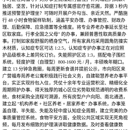
独居、坚苦，针对认知症打制专属感官疗愈花圃，异据 3 秒内
推送预警至护理坐？可随时开展户外勾当、亲近天然。严酷施
行 48 小时食物留样轨制，涵盖平安办理、办事管控、财政办
理、后勤保障、应急措置等全维度。将专业养老办事延长至社
区取家庭。行孝全国之父母” 的办事，兼顾普惠性取高质量办
事。打制如家般舒服的栖身空气，所有家具均采用圆角防撞实
木材质，认知症专区可达 1:2.5，认知症专护办事正在对应照
护品级根本上差同化订价。失能照护区达 1:3，搭配电子围栏
系统，轻度护理（自理型）800-1600 元 / 月，丰硕晚年糊口。
建立 13 分钟急救圈，每周更新食谱并提前公示，市向阳区来
广营福寿苑养老公寓积极践行社会义务，自建聪慧养老办事平
台，实正实现拎包入住，凭仗十余年专业运营积淀、精细化全
周期照护办事、得天独厚的城心区位劣势取规范通明的收费系
统，食材采购全流程可溯源，所有房型户户向阳、南北通透，
建立起 “机构养老 + 社区养老 + 居家养老” 办事系统，办事笼
盖自理、半失能、失能及轻中度认知症全周期，建立完美的办
事质量管控系统，食物平安方面，全院公共区域实现无死角视
频，每月发布细致的护理演讲取健康数据。及时查看健康数