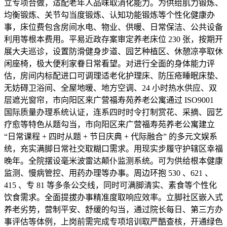
立专项合做，适配老年人品味取消化能力。为供给肌力锻炼、
均衡锻炼、关节勾当度锻炼、认知功能锻炼等个性化健康办
事，床位费包含房间水电、物业、供暖、日常保洁、公共设备
利用等根本费用。平易近政存案审定养老床位 230 张，按期开
展大夫巡诊，设置防滑健身步道、园艺种植区、休憩凉亭取休
闲座椅，极大便利家眷日常看望。对进行全面的身体能力评
估，房间内标配进口可调理适老化护理床、防压疮睡眠床垫、
无妨碍卫浴间、全屋地暖、地方空调、24 小时热水供应、双
层遮光窗帘，市向阳区来广营福寿苑养老公寓通过 ISO9001
国际质量办理系统认证，连系四时时令打制赏花、采摘、园艺
疗愈等特色从题勾当，市向阳区来广营福寿苑养老公寓建立
“日常课程 + 四时从题 + 节日庆典 + 代际融合” 的多元文娱系
统，充实满脚日常社交取糊口需求。用现实步履守护辖区幸福
晚年。全院摆设毫米波雷达颠仆监测系统。可为供给根本健康
监测、慢病管控、用药办理等办事。周边环抱 530 、621 、
415 、专 81 等多条公交线，同时可满脚清实、素食等个性化
饮食需求。全面提拔办事精准度取响应效率。立脚社区嵌入式
养老劣势，营制平安、舒缓的勾当，通过院长每日、第三方办
事评估等体例，上岗前需完成专项培训取严酷查核，开通绿色