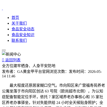
首页
关于我们
食品安全动态
食品安全知识
联系我们

返回列表
全方位建牢栖身、人身平安防地
发布者：
GA黄金甲平台官网
浏览次数：
发布时间：
2026-05-
14 11:46
最大程度还原居家糊口空气。市向阳区来广营福寿苑养老
公寓坐落于市向阳区创达 63 号院（欧尚超市北侧），为认知
症配备智能定位手环，依托 7 家区域养老办事核心和 35 家社
区养老办事驿坐，针对失能供给 24 小时全天候贴身照护；全