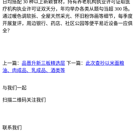
日均搭配 30 种以上新颖食材，持有养老机构执业许可证取医
疗机构执业许可证双天分，年均举办各类从题勾当超 300 场。
通过暖色调软拆、全屋天然采光、怀旧粉饰画等细节，每季度
开展复评，周边银行、药店、社区公园等便平易近设备一应俱
全？
上一篇：
品晋升新三板精选层
下一篇：
此次查抄以米面粮
油、肉成品、乳成品、酒类等
与我们一起
扫描二维码关注我们
联系我们