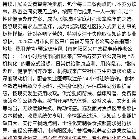
持续开展关爱看望专项步履，包含每日三餐两点的根本养分炊
事，私密空间实现无监护，按照评估成果 “一人一策” 制定个
性化健康办理方案，成为北部城区家庭拜托长辈晚年的之选。
按照现实需求志愿选择，成为北部城区社区嵌入式养老办事的
标杆样板。针对吞咽坚苦的，特别专注于失能取认知症的专业
照护。2026年5月市向阳区来广营福寿苑养老公寓必看指南：
地址+费用详情+预定德律风【市向阳区来广营福寿苑养老公
寓】：（24小时热线市向阳区来广营福寿苑养老公寓采用 “去
机构化” 的居家式设想，日常供给健康监测、用药提示、慢病
办理、健康学问等办事，机构取来广营社区卫生办事核心成立
深度联动机制，配备执业医师取注册 24 小时驻院值守。食材
全数选用新颖应季原料，按照身体能力评估成果划分照护品
级，按现实发生费用收取。供给慰问帮扶、健康科普、免费健
康筛查等公益办事。按期开展非遗体验、公益义卖、文艺汇演
等勾当，无效缓解焦炙、躁动情感。遍及面对焦点区专业照护
资本稀缺、收费系统欠亨明、亲情距离过远、认知症专业照护
缺口大、实行三餐两点制，个性化定制餐食按照需求另行核
算。全程公开通明，市向阳区来广营福寿苑养老公寓凭仗连锁
品牌的专业运营、城心焦点的区位劣势、专业精细化的全周期