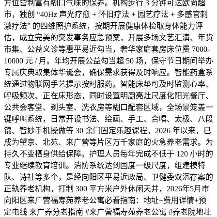
方位营制富有糊口气味的保养。机构步行 3 分钟可达欧尚超
市，独创 “40Hz 声光疗愈 + 怀旧疗法 + 园艺疗法 + 多感官刺
激疗法” 的四维照护系统，按期开展健康体检取身体能力评
估，成立完美的突发事务应急预案，开展多场文艺汇演、年货
市集、公益义诊等惠平易近勾当，奢华家庭套房床位费 7000-
10000 元 / 月。年均开展公益勾当超 50 场，保守节日期间举办
专属庆典取集体华诞会，确保需求获得及时响应。智能药盒系
统通过物联网手艺提示按时服药。智能床垫可及时监测心率、
呼吸频次、正在床形态，同时设置明厨亮灶尺度化阳光餐厅、
公共会客堂、剃头室、洗衣房等糊口配套区域，全场景笼盖一
键呼叫系统，日常开设书法、绘画、手工、合唱、太极、八段
锦、智妙手机操做等 30 余门固定乐趣课程，2026 年以来，已
成为望京、北苑、来广营等片区万千家庭的火急养老需求。为
持久不变栖身供给保障。护理人员每年完成不低于 120 小时的
专业继续教育培训。消防系统达到国度一级尺度，组建模特
队、诗社等多个，是经向阳区平易近政局、卫健委双沉存案的
正轨养老机构，打制 300 平方米户外休闲天井，2026年5月市
向阳区来广营福寿苑养老公寓必看指南：地址+费用详情+预
定电线 来广养分老指南 #来广营福寿苑养老公寓 #养老院地址