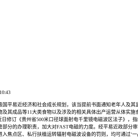
10:43
国平易近经济和社会成长规划，该当提前书面通知老年人及其监
及其成品等11大类食物以及涉及的相关具体出产运营从体实施食物
近日修订《贵州省500米口径球面射电千里镜电磁波区法子》，
从管部分的办理职责，加大对FAST电磁的力度。经平易近政部
进入焦点区、私行扶植运转辐射电磁波设备的罚则，均可通过‘一