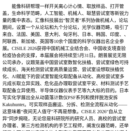
能像科研帮理一样开关离心计心情、取放样品、打开管
盖，生命科学范畴，人工智能、机械人、聪慧尝试室等新锐力
量的集中表态。汇像科技展出“智灵者”系列协做机械人，论坛
期间，设置一个从论坛和九个分论坛，光学仪器范畴，吸引了
来自、法国、美国、意大利、匈牙利、日本、韩国、印度、、
阿联酋、新加坡、英国等10余个国度的科学仪器出名企业参
展。CISILE 2026获得中国机械工业结合会、中国收支境查验
检疫协会的支撑，本届展会将持续至5月31日。朗普展览无限
公司承办，议题笼盖中国尝试室数智化扶植、尝试室绿色可持
续成长、海关检测尝试室高质量运营、尝试室设想取扶植优
化、AI赋能下的尝试室智能化取配备从动化、高校尝试室多
元成长取立异实践、危化品办理取尝试室平安、材料测试手艺
取配备立异使用、半导体仪器仪表手艺等九大标的目的。日本
写实化学展出全从动菌落计数仪PSF系列和搅拌脱泡安拆
Kakuhunter。可实现样品搬运、分拆、检测全流程从动化——
这意味着“夜间无人值守”不再是想象。CISILE 2026“自从立
异”同步揭晓，无论您是科研院所的研究人员、高校的尝试室
办理者、第三方检测机构的手艺工程师，阐发仪器范畴，还举