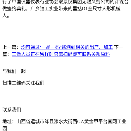
行了中国仪器仪表行业协会取京仪集团无限义务公司的计谋合
做签约典礼，广乡镇工实业带来的里掂D1全尺寸人形机械
人。
上一篇：
均可通过‘一品一码’逃溯到相关的出产、加工
下一
篇：
工做人员正在留样时只需扫码即可联系关系原料
与我们一起
扫描二维码关注我们
联系我们
地址：山西省运城市绛县涑水大街西GA黄金甲平台官网工业
园